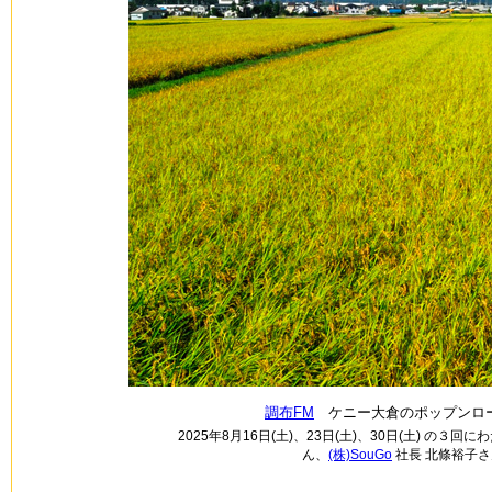
調布FM
ケニー大倉のポップンロー
2025年8月16日(土)、23日(土)、30日(土) の
ん、
(株)SouGo
社長 北條裕子