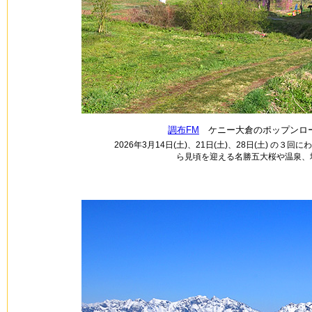
調布FM
ケニー大倉のポップンロー
2026年3月14日(土)、21日(土)、28日(土) の３
ら見頃を迎える名勝五大桜や温泉、