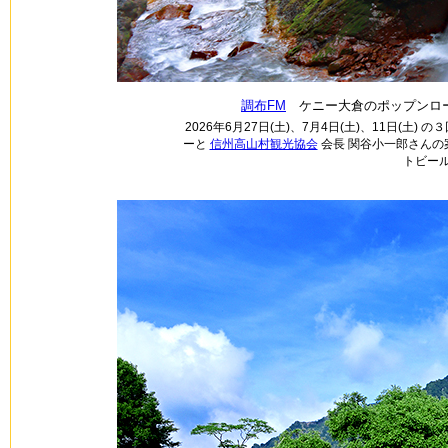
調布FM
ケニー大倉のポップンロー
2026年6月27日(土)、7月4日(土)、11日(土
ーと
信州高山村観光協会
会長 関谷小一郎さん
トビー