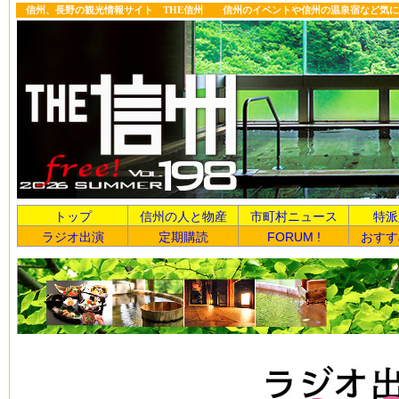
信州、長野の観光情報サイト THE信州 信州のイベントや信州の温泉宿など気に
トップ
信州の人と物産
市町村ニュース
特派
ラジオ出演
定期購読
FORUM !
おすす