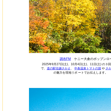
調布FM
ケニー大倉のポップンロー
2025年9月27日(土)、10月4日(土)、11日(土)
で、
道の駅信越さかえ
、
中条温泉トマトの国
や
さ
の魅力を現地リポ ートでお伝えします。