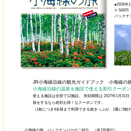
●2026
※ 500
バック
JR小海線沿線の観光ガイドブック 小海線の旅n
小海線沿線の温泉＆施設で使える割引クーポン
使える施設は全部で12施設。 有効期限は 2027年1月31
旅をするなら絶対お得！なクーポンです。
（1枚につき4名様まで利用できる旅きっぷが、1冊に9枚
小海線の旅 バックナンバーのご紹介 （年1回発行）