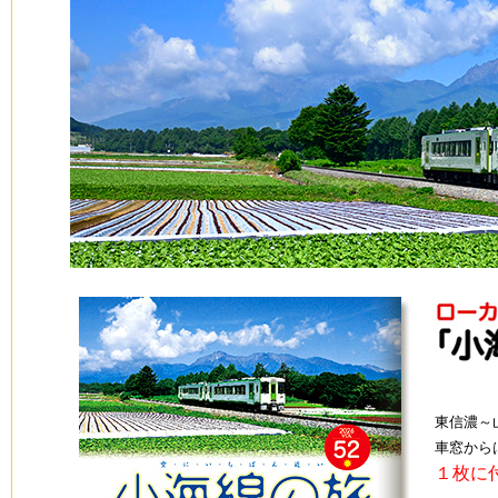
東信濃～
車窓から
１枚に