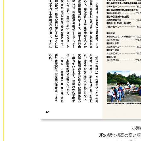
小海
JRの駅で標高の高い