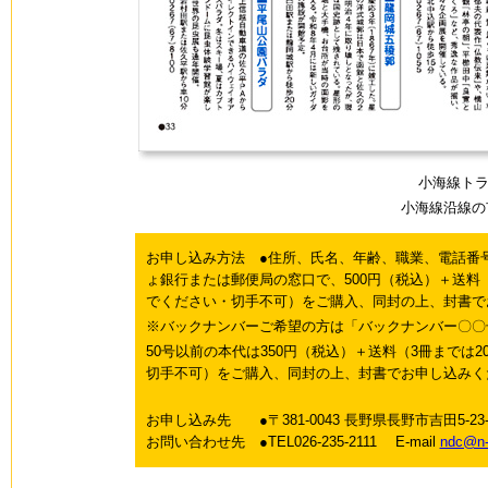
小海線トラベ
小海線沿線の
お申し込み方法 ●住所、氏名、年齢、職業、電話番号
ょ銀行または郵便局の窓口で、500円（税込）＋送料（
でください・切手不可）をご購入、同封の上、封書で
※バックナンバーご希望の方は「バックナンバー〇〇
50号以前の本代は350円（税込）＋送料（3冊までは
切手不可）をご購入、同封の上、封書でお申し込みく
お申し込み先 ●〒381-0043 長野県長野市吉田5-2
お問い合わせ先 ●TEL026-235-2111 E-mail
ndc@n-