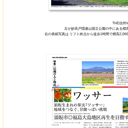
THE信州
左が妙高戸隠連山国立公園の中にある標高
右の表紙写真は リフト終点から徒歩1時間で標高2,