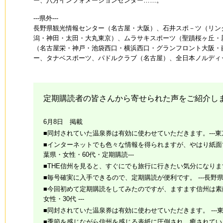
ー、八方インフォメーションセンター……。
---県外---
長野県観光情報センター（名古屋・大阪）、石井スポ－ツ（リン
潟・神田・太田・大丸東京）、ムラサキスポーツ（聖蹟桜ヶ丘・
（名古屋栄・神戸・池袋西口・横浜西口・グランフロント大阪・
ー、タナベスポーツ、パドルクラブ（名古屋）、全日本ノルディ
定期購読者の皆さんから寄せられた声をご紹介し
6月8日 掲載
■同封されていた温泉券は有効に使わせていただきます。---東京
■インターネットでも色々な情報を得られますが、やはり紙面で
葉県・女性・60代・定期購読---
■THE信州を見ると、すぐにでも旅行に行きたい気分になります。
■毎号確実に入手できるので、定期購読が便利です。 ---長野県・
■今回初めて定期購読をしてみたのですが、ますます信州は素敵
女性・30代 ---
■同封されていた温泉券は有効に使わせていただきます。 ---東京
■季節を感じながら信州を感じる表紙に圧倒され、癒されています