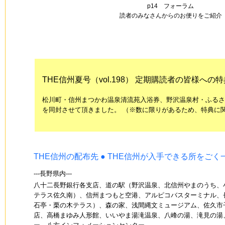
p14 フォーラム
読者のみなさんからのお便りをご紹介
THE信州夏号（vol.198） 定期購読者の皆様への
松川町・信州まつかわ温泉清流苑入浴券、野沢温泉村・ふるさ
を同封させて頂きました。 （※数に限りがあるため、特典に
THE信州の配布先 ● THE信州が入手できる所をご
---長野県内---
八十二長野銀行各支店、道の駅（野沢温泉、北信州やまのうち、
テラス佐久南）、信州まつもと空港、アルピコバスターミナル、
石亭・栗の木テラス）、森の家、浅間縄文ミュージアム、佐久市
店、高橋まゆみ人形館、いいやま湯滝温泉、八峰の湯、滝見の湯