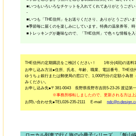
■いつもいろいろなチケットを入れてくれてありがとうございます
-
■いつも「THE信州」をお送りくださり、ありがとうございます。
■季節毎に届くのを楽しみにしています。特典の温泉券等、時々利用
■トレッキングが趣味なので、「THE信州」で色々な情報を入手して
THE信州の定期購読をご検討ください！ 1年分(4回)の送料1
お申し込み方法●住所、氏名、年齢、職業、電話番号、THE信
ゆうちょ銀行または郵便局の窓口で、1,000円分の定額小為
みください。
お申し込み先●〒381-0043 長野県長野市吉田5-23-26 渡
※事務所移転しましたので、更新される方は上記の
お問い合わせ先●TEL026-235-2111 E-mail
ndc@n-design.co
ローカル列車で行く旅の小冊子シリーズ 「飯山線