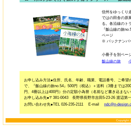
信州をゆっくり
ではの田舎の原
る。各沿線のト
『飯山線の旅no.
ページ
※ バックナンバ
小冊子を別ペー
飯山線の旅
お申し込み方法●住所、氏名、年齢、職業、電話番号、ご希望
で、『飯山線の旅no.54』500円（税込）＋送料（3冊までは20
円、4冊以上は400円）分の定額小為替（名前など書き込ま
お申し込み先●〒381-0043 長野県長野市吉田5-23-26 渡
お問い合わせ先●TEL 026-235-2111 E-mail
ndc@n-design.c
Copyright 