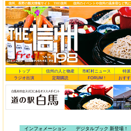
信州、長野の観光情報サイト THE信州 信州のイベントや信州の温泉宿など気に
トップ
信州の人と物産
市町村ニュース
特派
ラジオ出演
定期購読
FORUM !
おすす
インフォメーション デジタルブック 新登場！