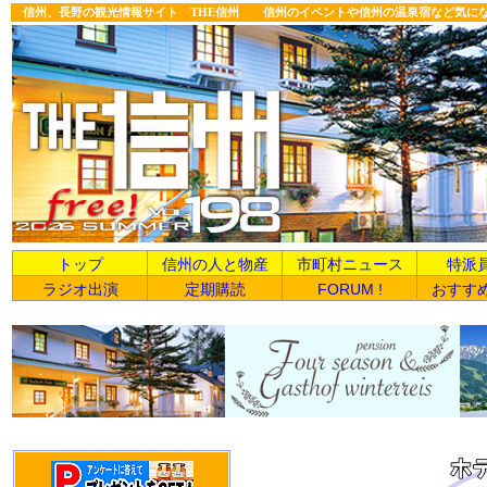
信州、長野の観光情報サイト THE信州 信州のイベントや信州の温泉宿など気に
トップ
信州の人と物産
市町村ニュース
特派
ラジオ出演
定期購読
FORUM !
おすす