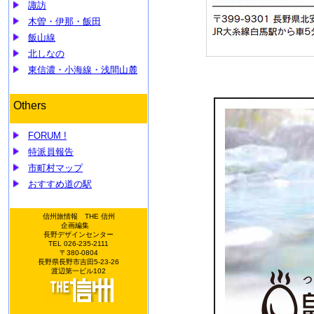
諏訪
木曽・伊那・飯田
飯山線
北しなの
東信濃・小海線・浅間山麓
Others
FORUM !
特派員報告
市町村マップ
おすすめ道の駅
信州旅情報 THE 信州
企画編集
長野デザインセンター
TEL 026-235-2111
〒380-0804
長野県長野市吉田5-23-26
渡辺第一ビル102