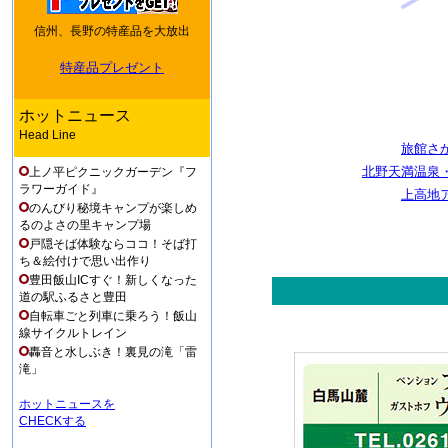
信州、長野の特産品を大放出
特産品プレゼント
ホットニュース
Head Line
旅館さ
北野天満温泉
上ノ平ピクニックガーデン『フ
ラワーガイド』
上高地
のんびり秘境キャンプが楽しめ
るのよさの里キャンプ場
戸隠そば体験ならココ！そば打
ち＆絵付けで思い出作り
豊田飯山ICすぐ！新しくなった
道の駅ふるさと豊田
自転車ごと列車に乗ろう！飯山
線サイクルトレイン
轟音と水しぶき！裏見の滝「雷
滝」
ホットニュースを
CHECKする