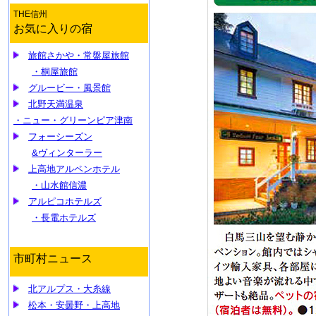
THE信州
お気に入りの宿
旅館さかや・常盤屋旅館
・桐屋旅館
グルービー・
風景館
北野天満温泉
・ニュー・グリーンピア津南
フォーシーズン
&ヴィンターラー
上高地アルペンホテル
・山水館信濃
アルピコホテルズ
・長電ホテルズ
市町村ニュース
北アルプス・大糸線
松本・安曇野・上高地