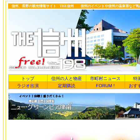
信州、長野の観光情報サイト THE信州 信州のイベントや信州の温泉宿など気
トップ
信州の人と物産
市町村ニュース
特
ラジオ出演
定期購読
FORUM !
おす