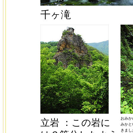
千ヶ滝
おみか
立岩 ：この岩に
みかと
きまし