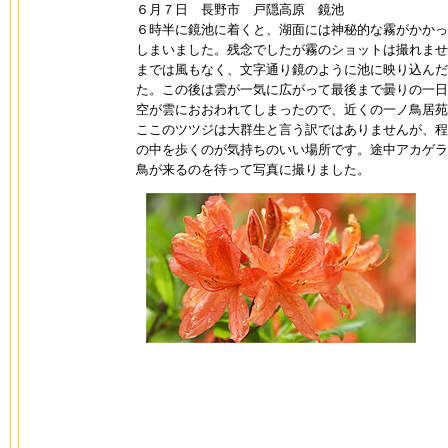
６月７日 長野市 戸隠高原 鏡池
６時半に鏡池に着くと、湖面には神秘的な霧がかかっ
しまいました。残念でしたが霧のショットは撮れませ
までは風もなく、文字通り鏡のように池に映り込んだ
た。この後は雲が一気に広がって最後まで曇りの一日
空が雲におおわれてしまったので、近くの一ノ鳥居苑
ここのツツジは大群生と言う訳ではありませんが、程
の中を歩くのが気持ちのいい場所です。途中アカゲラ
鳥が来るのを待って写真に撮りました。