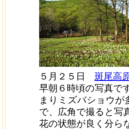
５月２５日
斑尾高
早朝６時頃の写真で
まりミズバショウが
で、広角で撮ると写
花の状態が良く分ら