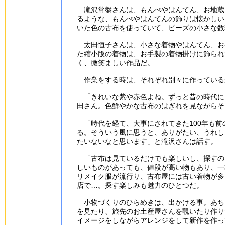
滝沢常盤さんは、もんぺやはんてん、お地蔵
るような、もんぺやはんてんの飾りは懐かしい
いた色の古布を使っていて、ビーズの小さな数
太田恒子さんは、小さな着物やはんてん、お
た縮小版の着物は、お手製の着物掛けに飾られ
く、微笑ましい作品だ。
作業をする時は、それぞれ別々に作っている
「きれいな紫や赤色よね。ずっと昔の時代に
田さん。色鮮やかな古布のはぎれを見ながらそ
「時代を経て、大事にされてきた100年も前
る。そういう風に思うと、ありがたい、うれし
たいないなと思います」と滝沢さんは話す。
「古布は見ているだけでも楽しいし、探すの
しいものがあっても、値段が高い物もあり、一
リメイク服が流行り、古布屋には古い着物が多
店で…。探す楽しみも魅力のひとつだ。
小物づくりのひらめきは、出かける事。あち
を見たり、旅先のお土産屋さんを覗いたり作り
イメージをしながらアレンジをして新作を作っ