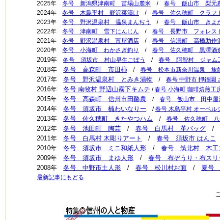
2025年
冬号 新潟県津南町 苗場山麓米
/
春号 飯山市 梨元
2024年
冬号 木島平村 野沢菜漬け
/
春号 佐久穂町 クラフ
2023年
冬号 野沢温泉村 温泉まんぢう
/
春号 飯山市 きよ
2022年
冬号 津南町 雪下にんじん
/
春号 長野市 フォレス
2021年
冬号 野沢温泉村 富屋酒店
/
春号 信濃町 高橋助作
2020年
冬号 小海町 わかさぎ釣り
/
春号 佐久穂町 黒澤酒
2019年
冬号 須坂市 村山早生ごぼう
/
春号 阿智村 ジャム
2018年
冬号 高森町 市田柿
/
春号 松本市新奈川温泉 旅
2017年
冬号 野沢温泉村 とみき漬物
/
春号 中野市 押鐘園
2016年
冬号 南牧村 野辺山霧下キムチ
/
春号 小海町 珈琲焙煎工房
2015年
冬号 高森町 信州市田酪農
/
春号 飯山市 田中屋
2014年
冬号 須坂市 楠わいなりー
/
春号 木島平村 オーベ
2013年
冬号 佐久穂町 きたやつハム
/
春号 佐久穂町 八
2012年
冬号 池田町 陶芸
/
春号 白馬村 革バッグ
2011年
冬号 白馬村 木彫りアート
/
春号 須坂市 はんこ
2010年
冬号 須坂市 ミニ和紙人形
/
春号 筑北村 木工
2009年
冬号 須坂市 まゆ人形
/
春号 布ぞうり・布スリ
2008年
冬号 中野市土人形
/
春号 松川村お面
/
夏号
最新記事にもどる