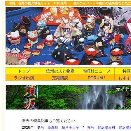
信州、長野の観光情報サイト THE信州 信州のイベントや信州の温泉宿など気に
トップ
信州の人と物産
市町村ニュース
特派
ラジオ出演
定期購読
FORUM !
おすす
過去の特集記事もご覧ください。
2026年
冬号 高森町 焼き干し芋
/
春号 野沢温泉村 野沢温