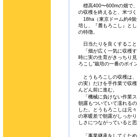
標高400〜600mの畑
の収穫を終えると、米づく
18ha（東京ドーム約4
培し、『麓もろこし』とし
の特徴。
日当たりを良くすること
「畑が広く一気に収穫す
時に実の生育がきっちり見
ろこし”栽培の一番のポイ
とうもろこしの収穫は、7
の実）だけを手作業で収穫
んどん前に進む。
「機械に負けない作業ス
朝露もついていて濡れるの
した。とうもろこしは元々
の寒暖差で朝露がしっかり
しさにつながっていると思
「事業継承をしてくため