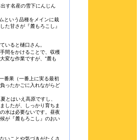
り出す名産の雪下にんじん
イムという品種をメインに栽
した甘さが『麓もろこし』
ていると樋口さん。
手間をかけることで、収穫
大変な作業ですが、“麓も
る一番果（一番上に実る最初
負ったかごに入れながらど
真夏とはいえ高原ですし、
ましたが、しっかり育ちま
の水は必要ないです。昼夜
候が『麓もろこし』のおい
ないことや気づきがたくさ