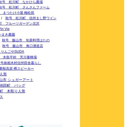
秋号 松川町 なかひら農場
秋号 松川町 さんさんファーム
 まつたけ小屋 梅松苑
/
秋号 松川町 信州まし野ワイン
町 フルーツガーデン北沢
 Vie
かまき農園
/
秋号 飯山市 旬菜料理はたの
/
秋号 飯山市 角口酒造店
 りんごやSUDA
 木島平村 芳川養蜂場
秋号南相木村信州田舎暮らし
乗鞍高原 樽スピーカー
人形
山市 シュガーアート
池田町 バッグ
町 木彫り人形
ス