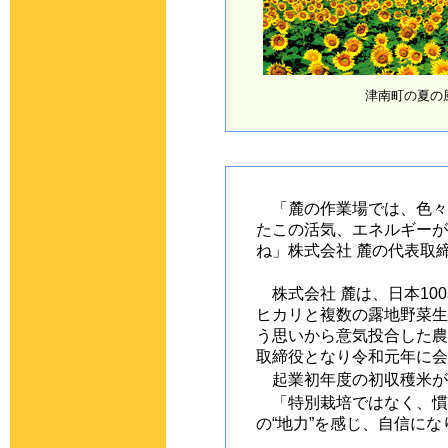
津南町の夏の
「麓の作業場では、色々
たこの活気、エネルギーが
ね」株式会社 麓の代表取
株式会社 麓は、日本10
ヒカリと複数の露地野菜生
う思いから意気投合した農
取締役となり令和元年に会
起業初年度の初収穫米が
「特別栽培ではなく、慣
の“地力”を感じ、自信に