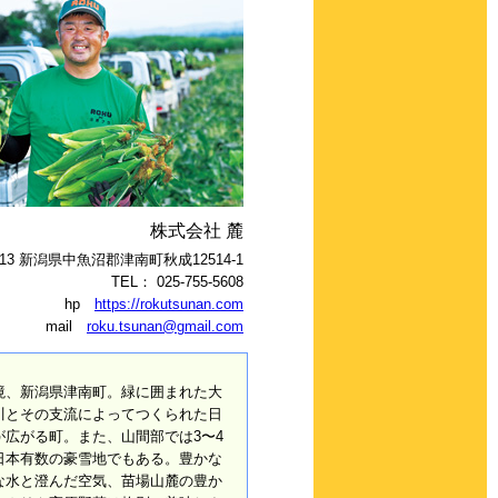
株式会社 麓
8313 新潟県中魚沼郡津南町秋成12514-1
TEL： 025-755-5608
hp
https://rokutsunan.com
mail
roku.tsunan@gmail.com
、新潟県津南町。緑に囲まれた大
川とその支流によってつくられた日
広がる町。また、山間部では3〜4
日本有数の豪雪地でもある。豊かな
な水と澄んだ空気、苗場山麓の豊か