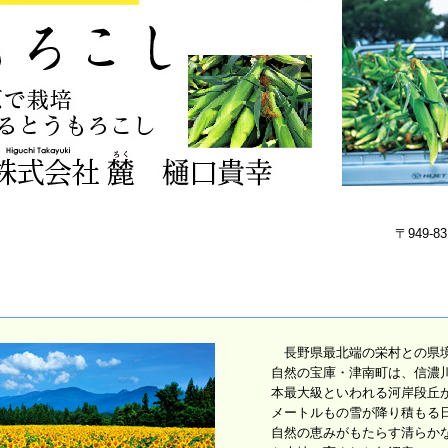
〒949-
長野県最北端の栄村との県境
自然の宝庫・津南町は、信濃
本最大級といわれる河岸段丘が
メートルもの雪が降り積もる
自然の恵みがもたらす清らか