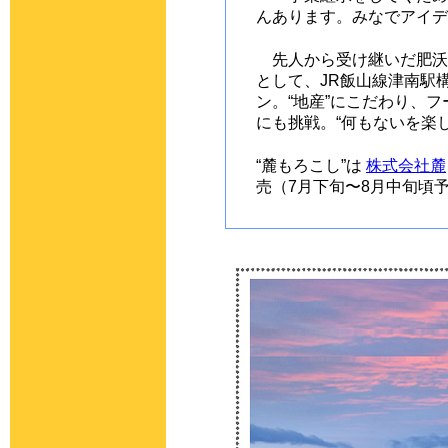
んあります。みなでアイデ
先人から受け継いだ肥沃
として、JR飯山線津南駅
ン。“地産”にこだわり、
にも挑戦。“何もないを楽
“麓もろこし”は
株式会社麓
売（7月下旬〜8月中旬頃