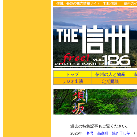
信州、長野の観光情報サイト THE信州 信州の
トップ
信州の人と物産
ラジオ出演
定期購読
過去の特集記事もご覧ください。
2026年
冬号 高森町 焼き干し芋