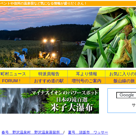
イベントや信州の温泉宿など気になる情報が盛りだくさん！
市町村ニュース
特派員報告
耳より情報
お気に入りの
FORUM !
おすすめ道の駅
増刊号のご案内
飯山線の旅
サ
/
春号 野沢温泉村 野沢温泉蒸留所
/
夏号 須坂市 ワッサー