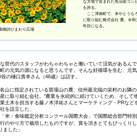
な大地で育まれた魚沼産コシ
を誇る。
ここ津南町で、米やとうもろ
に取り組む株式会社 麓。令和
年目になる。
風物詩ひまわり広場
な世代のスタッフがわちゃわちゃと働いていて活気があるんで
町の元気の源になると思うんです。そんな好循環を生む、元気
締役の樋口貴幸さん（46歳）は話す。
0名山に指定されている苗場山の麓、信州最北端の栄村のお隣
産に取り組む会社。“農業を永続的に続けていくため、そして地
業土木を担当する藤ノ木洋祐さんとマーケティング・PRなど
社を設立した。
「米・食味鑑定分析コンクール国際大会」で国際総合部門特別
行のやり方で栽培したものですが、賞を頂きとてもびっくりし
なりました」