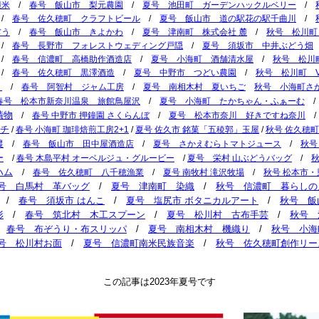
麓米
/
春号 飯山市 梨元農園
/
夏号 池田町 ガーデンハックルベリー
/
/
春号 佐久穂町 クラフトビール
/
夏号 飯山市 道の駅花の駅千曲川
/
ぢう
/
春号 飯山市 きよかわ
/
夏号 津南町 株式会社 麓
/
秋号 松川町
/
春号 長野市 フォレストウェディング戸隠
/
夏号 須坂市 中井ぶどう畑
/
春号 信濃町 高橋助作酒造店
/
夏号 小海町 酒舗清水屋
/
秋号 松川
/
春号 佐久穂町 黒澤酒造
/
夏号 中野市 つどい農園
/
秋号 松川町 Vin
う
/
春号 阿智村 ジャム工房
/
夏号 南相木村 夏いちご
秋号 小海町さ
春号 松本市新奈川温泉 旅館鳥屋沢
/
夏号 小海町 たかちゃん・ふぁーむ
漬物
/
春号 中野市 押鐘園 さくらんぼ
/
夏号 松本市奈川 好きですね奈川
ムチ
/
春号 小海町 珈琲焙煎工房2+1
/
夏号 佐久市 銘菓「五稜郭」玉屋
/
秋号 佐久穂町
農
/
春号 飯山市 田中屋酒造店
/
夏号 さかえむらトマトジュース
/
秋号
ー
/
春号 木島平村 オーベルジュ・グルービー
/
夏号 栄村 山ぶどうバッグ
/
ハム
/
春号 佐久穂町 八千穂漁業
/
夏号 南牧村 滝沢牧場
/
秋号 松本市・
号 白馬村 革バッグ
/
夏号 津南町 染織
/
秋号 信濃町 暮らしの
/
春号 須坂市 はんこ
/
夏号 塩尻市 ボタニカルアート
/
秋号 飯
形
/
春号 筑北村 木工スプーン
/
夏号 松川村 古布手芸
/
秋号 
/
春号 布ぞうり・布スリッパ
/
夏号 南相木村 機織り
/
秋号 小海
号 松川村お面
/
夏号 信濃町南米民族音楽
/
秋号 佐久穂町創作リー
この記事は2023年夏号です