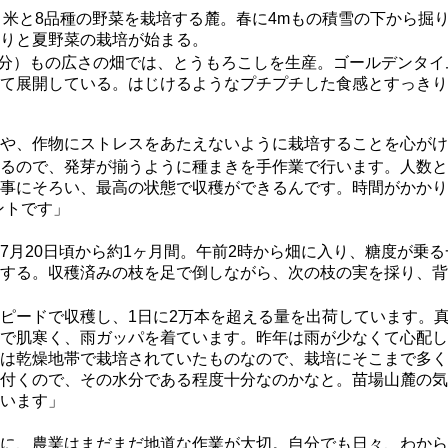
で、米と8品種の野菜を栽培する麓。春に4mもの積雪の下から掘
りと夏野菜の栽培が始まる。
個分）もの広さの畑では、とうもろこしを生産。ゴールデンタ
て展開している。はじけるようなプチプチした食感とすっきり
や、作物にストレスをあたえないように栽培することを心がけ
るので、発芽が揃うように種まきを手作業で行います。人数と
事にそろい、最高の状態で収穫ができるんです。時間がかかり
ントです」
月20日頃から約1ヶ月間。午前2時から畑に入り、糖度が乗
する。収穫済みの枝を足で倒しながら、次の枝の実を採り、背
ピードで収穫し、1日に2万本を超える量を出荷しています。
で肌寒く、雨ガッパを着ています。昨年は雨が少なくて心配し
は乾燥地帯で栽培されていたものなので、栽培にそこまで多く
付くので、その水分である程度十分なのかなと。苗場山麓の気
います」
に、農業はまだまだ地道な作業が大切。自分でも日々、わから