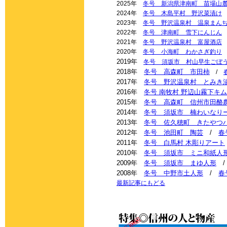
2025年
冬号 新潟県津南町 苗場山
2024年
冬号 木島平村 野沢菜漬け
2023年
冬号 野沢温泉村 温泉まん
2022年
冬号 津南町 雪下にんじん
2021年
冬号 野沢温泉村 富屋酒店
2020年
冬号 小海町 わかさぎ釣り
2019年
冬号 須坂市 村山早生ごぼ
2018年
冬号 高森町 市田柿
/
2017年
冬号 野沢温泉村 とみき
2016年
冬号 南牧村 野辺山霧下キ
2015年
冬号 高森町 信州市田酪
2014年
冬号 須坂市 楠わいなり
2013年
冬号 佐久穂町 きたやつ
2012年
冬号 池田町 陶芸
/
春
2011年
冬号 白馬村 木彫りアート
2010年
冬号 須坂市 ミニ和紙人
2009年
冬号 須坂市 まゆ人形
2008年
冬号 中野市土人形
/
春
最新記事にもどる