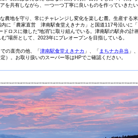
アを共有しながら、一つ一つ丁寧に良いものを作っていきたい
な農地を守り、常にチャレンジし変化を楽しむ麓。生産する米
構内に「農家直営 津南駅食堂えきナカ」と国道117号沿いに
フードロスに徹した“地消”に取り組んでいる。津南駅の駅弁の計
しむ”場所として、2023年にプレオープンを目指している。
での直売の他、「
津南駅食堂えきナカ
」、「
まちナカ弁当
」
予定）。お取り扱いのスーパー等はHPでご確認ください。