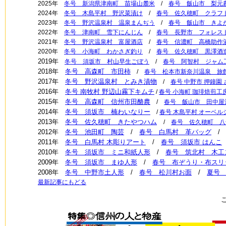
2025年
冬号 新潟県津南町 苗場山麓米
/
春号 飯山市 梨元
2024年
冬号 木島平村 野沢菜漬け
/
春号 佐久穂町 クラフ
2023年
冬号 野沢温泉村 温泉まんぢう
/
春号 飯山市 きよ
2022年
冬号 津南町 雪下にんじん
/
春号 長野市 フォレス
2021年
冬号 野沢温泉村 富屋酒店
/
春号 信濃町 高橋助作
2020年
冬号 小海町 わかさぎ釣り
/
春号 佐久穂町 黒澤酒
2019年
冬号 須坂市 村山早生ごぼう
/
春号 阿智村 ジャム
2018年
冬号 高森町 市田柿
/
春号 松本市新奈川温泉 旅
2017年
冬号 野沢温泉村 とみき漬物
/
春号 中野市 押鐘園
2016年
冬号 南牧村 野辺山霧下キムチ
/
春号 小海町 珈琲焙煎工房
2015年
冬号 高森町 信州市田酪農
/
春号 飯山市 田中屋
2014年
冬号 須坂市 楠わいなりー
/
春号 木島平村 オーベ
2013年
冬号 佐久穂町 きたやつハム
/
春号 佐久穂町 八
2012年
冬号 池田町 陶芸
/
春号 白馬村 革バッグ
2011年
冬号 白馬村 木彫りアート
/
春号 須坂市 はんこ
2010年
冬号 須坂市 ミニ和紙人形
/
春号 筑北村 木工
2009年
冬号 須坂市 まゆ人形
/
春号 布ぞうり・布スリ
2008年
冬号 中野市土人形
/
春号 松川村お面
/
夏号
最新記事にもどる