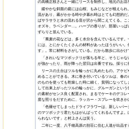
の高橋正枝さんと一緒にリースを制作し、地元のお店
緩やかな斜面の庭には山桜、もみじなどが植えられ、
流があり、霧がかかる時や夕暮れ時はとても幻想的だ
ばサラサラと水の流れる音が沢から聞こえてくる。こ
オズキ、ラベンダー…。ハーブの香りが、部屋いっぱ
ずらりと並んでいる。
「蕎麦の花などは、多く水分を含んでいるんです。一
には、とにかくたくさんの材料があったほうがいい。
す」。常に材料をさがしている。だから散歩に出かけ
「きれいなマツボックリが落ちる年と、そうじゃない
が強かったり、雨が降った翌日は出番ですね。採りに
リースの土台はツルを輪っかに丸めたもの。アケビや
めることができる。木に巻き付いているツルは、春の
のものを使っても乾燥した時に細く、貧弱になってし
して出来上がったツルの輪っかに、グルーガンという
の素材がセンス良く配置され、まるでケーキのデコレ
度な照りをだすために、ラッカー・スプレーを吹きか
「色褪せてしまったドライフラワーは、新しいバージ
のマツボックリ君たちはがんばってくれるんですよ。
られないです」と村上さんは笑う。
二年に一度、八千穂高原の別荘に住む人達が出品す