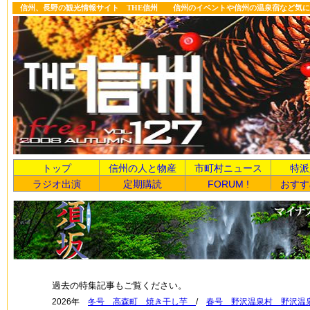
信州、長野の観光情報サイト THE信州 信州のイベントや信州の温泉宿など気に
トップ
信州の人と物産
市町村ニュース
特派
ラジオ出演
定期購読
FORUM !
おすす
過去の特集記事もご覧ください。
2026年
冬号 高森町 焼き干し芋
/
春号 野沢温泉村 野沢温