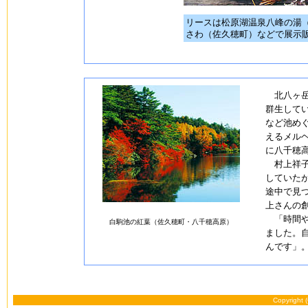
リースは松原湖温泉八峰の湯
さわ（佐久穂町）などで展示
北八ヶ岳
群生して
など池めぐ
えるメルヘ
に八千穂
村上祥子
していたが
途中で見
上さんの
「時間や
白駒池の紅葉（佐久穂町・八千穂高原）
ました。
んです」
Copyright 