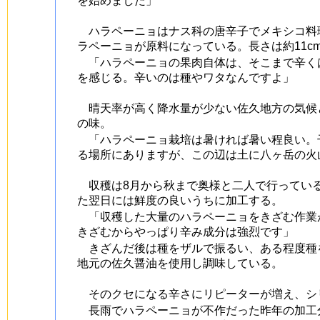
を始めました」
ハラペーニョはナス科の唐辛子でメキシコ料
ラペーニョが原料になっている。長さは約11c
「ハラペーニョの果肉自体は、そこまで辛く
を感じる。辛いのは種やワタなんですよ」
晴天率が高く降水量が少ない佐久地方の気候
の味。
「ハラペーニョ栽培は暑ければ暑い程良い。干
る場所にありますが、この辺は土に八ヶ岳の火
収穫は8月から秋まで奥様と二人で行っている
た翌日には鮮度の良いうちに加工する。
「収穫した大量のハラペーニョをきざむ作業が
きざむからやっぱり辛み成分は強烈です」
きざんだ後は種をザルで振るい、ある程度種
地元の佐久醤油を使用し調味している。
そのクセになる辛さにリピーターが増え、シ
長雨でハラペーニョが不作だった昨年の加工