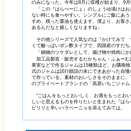
のみになった。今年は8月に収穫が始まり、9
「この『はらぺーにょ』のしょうゆ漬けはお
ない時にも食べやすい。シンプルにご飯にあう
すめ。残った醤油も使えます。僕より、お客さ
あるんだなと嬉しくなりますね」
その他シリーズで人気なのは『かけてみて 
くて酸っぱいポン酢タイプで、四国産のすだち
「鍋物のツケダレとして、揚げ物や焼肉にか
加工品製造・販売するたかちゃん・ふぁーむ
果実などで作るジャムは15種類ほど。お隣南
式のジャムは試行錯誤の末にできあがった自慢
て作っている。素材のおいしさをそのままに、
のプライベートブランドの「高原いちごジャム
“ごはんをもっとおいしく お酒をもっとおい
しいと思えるものを作りたいと生まれた『はら
ピリリと辛いハラペーニョを添えてみては。