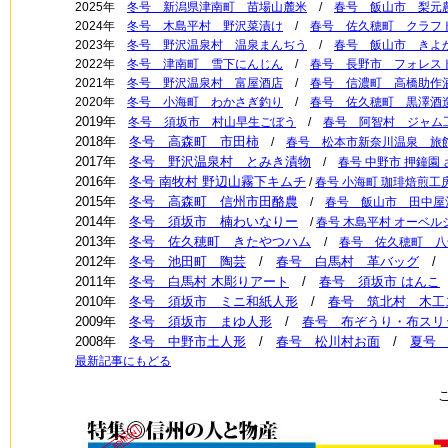
2025年
冬号 新潟県津南町 苗場山麓米
/
春号 飯山市 梨元
2024年
冬号 木島平村 野沢菜漬け
/
春号 佐久穂町 クラフ
2023年
冬号 野沢温泉村 温泉まんぢう
/
春号 飯山市 きよ
2022年
冬号 津南町 雪下にんじん
/
春号 長野市 フォレス
2021年
冬号 野沢温泉村 富屋酒店
/
春号 信濃町 高橋助作
2020年
冬号 小海町 わかさぎ釣り
/
春号 佐久穂町 黒澤酒
2019年
冬号 須坂市 村山早生ごぼう
/
春号 阿智村 ジャム
2018年
冬号 高森町 市田柿
/
春号 松本市新奈川温泉 旅
2017年
冬号 野沢温泉村 とみき漬物
/
春号 中野市 押鐘園
2016年
冬号 南牧村 野辺山霧下キムチ
/
春号 小海町 珈琲焙煎工房
2015年
冬号 高森町 信州市田酪農
/
春号 飯山市 田中屋
2014年
冬号 須坂市 楠わいなりー
/
春号 木島平村 オーベ
2013年
冬号 佐久穂町 きたやつハム
/
春号 佐久穂町 八
2012年
冬号 池田町 陶芸
/
春号 白馬村 革バッグ
2011年
冬号 白馬村 木彫りアート
/
春号 須坂市 はんこ
2010年
冬号 須坂市 ミニ和紙人形
/
春号 筑北村 木工
2009年
冬号 須坂市 まゆ人形
/
春号 布ぞうり・布スリ
2008年
冬号 中野市土人形
/
春号 松川村お面
/
夏号
最新記事にもどる