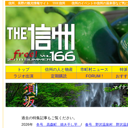
信州、長野の観光情報サイト THE信州 信州のイベントや信州の温泉宿など気に
トップ
信州の人と物産
市町村ニュース
特派
ラジオ出演
定期購読
FORUM !
おすす
過去の特集記事もご覧ください。
2026年
冬号 高森町 焼き干し芋
/
春号 野沢温泉村 野沢温