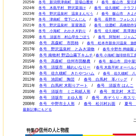
2025年
冬号 新潟県津南町 苗場山麓米
/
春号 飯山市 梨元
2024年
冬号 木島平村 野沢菜漬け
/
春号 佐久穂町 クラフ
2023年
冬号 野沢温泉村 温泉まんぢう
/
春号 飯山市 きよ
2022年
冬号 津南町 雪下にんじん
/
春号 長野市 フォレス
2021年
冬号 野沢温泉村 富屋酒店
/
春号 信濃町 高橋助作
2020年
冬号 小海町 わかさぎ釣り
/
春号 佐久穂町 黒澤酒
2019年
冬号 須坂市 村山早生ごぼう
/
春号 阿智村 ジャム
2018年
冬号 高森町 市田柿
/
春号 松本市新奈川温泉 旅
2017年
冬号 野沢温泉村 とみき漬物
/
春号 中野市 押鐘園
2016年
冬号 南牧村 野辺山霧下キムチ
/
春号 小海町 珈琲焙煎工房
2015年
冬号 高森町 信州市田酪農
/
春号 飯山市 田中屋
2014年
冬号 須坂市 楠わいなりー
/
春号 木島平村 オーベ
2013年
冬号 佐久穂町 きたやつハム
/
春号 佐久穂町 八
2012年
冬号 池田町 陶芸
/
春号 白馬村 革バッグ
2011年
冬号 白馬村 木彫りアート
/
春号 須坂市 はんこ
2010年
冬号 須坂市 ミニ和紙人形
/
春号 筑北村 木工
2009年
冬号 須坂市 まゆ人形
/
春号 布ぞうり・布スリ
2008年
冬号 中野市土人形
/
春号 松川村お面
/
夏号
最新記事にもどる