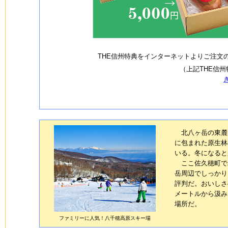
THE信州特典をインターネットよりご注文
（
上記THE信州
北八ヶ岳の東麓に
に包まれた原生林
いる。冬になると
ここ佐久穂町でハ
岳周辺でしっかり
評判だ。おいしさ
メートルから汲み
場所だ。
ファミリーに人気！八千穂高原スキー場