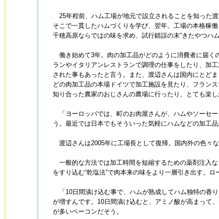
25年程前、ハム工場が地元で設立されることを知った渡
そこで一貫したハムづくりを学び、翌年、工場の本格稼働
千穂高原ならではの味を求め、試行錯誤の末“きたやつハム
働き始めて3年。肉の加工品がどのように消費者に届く
ランやイタリアンレストランで調理の仕事をしたり、加工
された事もあったと言う。また、渡辺さんは国内にとどま
どの肉加工品の本場ドイツで加工施設を見たり、フランス
知り合った農家のおじさんの農場に行ったり、とても楽し
「ヨーロッパでは、町のお肉屋さんが、ハムやソーセー
う。最近では日本でもそういった気軽にハムなどの加工品
渡辺さんは2005年に工場長として復帰。国内外の色々
一般的な方法では加工時間を短縮するための薬剤注入な
をすり込む“乾塩法”で肉本来の味をより一層引き出す。ロ
「10日間漬け込む事で、ハムが熟成してハム独特の香り
が増すんです。10日間漬け込むと、アミノ酸が高まって
が多いベーコンだそう。