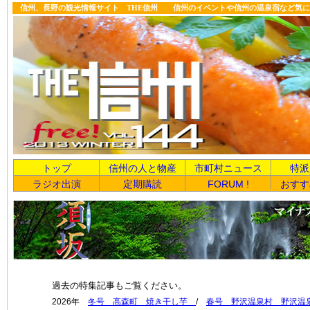
信州、長野の観光情報サイト THE信州 信州のイベントや信州の温泉宿など気に
トップ
信州の人と物産
市町村ニュース
特派
ラジオ出演
定期購読
FORUM !
おすす
過去の特集記事もご覧ください。
2026年
冬号 高森町 焼き干し芋
/
春号 野沢温泉村 野沢温