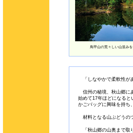
鳥甲山の荒々しい山並みを
「しなやかで柔軟性があ
信州の秘境、秋山郷にあ
始めて17年ほどになる
かごバッグに興味を持ち
材料となる山ぶどうのツ
「秋山郷の山奥まで取り