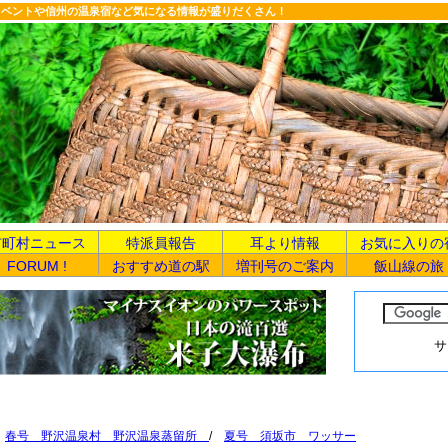
イベントや信州の温泉宿など気になる情報が盛りだくさん！
市町村ニュース
特派員報告
耳より情報
お気に入りの
FORUM !
おすすめ道の駅
増刊号のご案内
飯山線の旅
サ
/
春号 野沢温泉村 野沢温泉蒸留所
/
夏号 須坂市 ワッサー