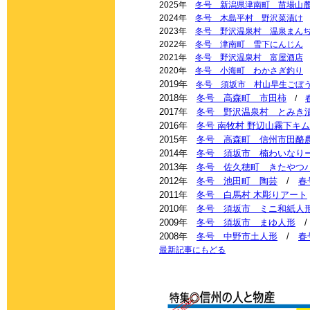
2025年
冬号 新潟県津南町 苗場山
2024年
冬号 木島平村 野沢菜漬け
2023年
冬号 野沢温泉村 温泉まん
2022年
冬号 津南町 雪下にんじん
2021年
冬号 野沢温泉村 富屋酒店
2020年
冬号 小海町 わかさぎ釣り
2019年
冬号 須坂市 村山早生ごぼ
2018年
冬号 高森町 市田柿
/
2017年
冬号 野沢温泉村 とみき
2016年
冬号 南牧村 野辺山霧下キ
2015年
冬号 高森町 信州市田酪
2014年
冬号 須坂市 楠わいなり
2013年
冬号 佐久穂町 きたやつ
2012年
冬号 池田町 陶芸
/
春
2011年
冬号 白馬村 木彫りアート
2010年
冬号 須坂市 ミニ和紙人
2009年
冬号 須坂市 まゆ人形
2008年
冬号 中野市土人形
/
春
最新記事にもどる