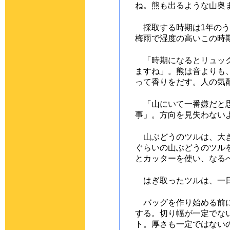
ね。熊も出るような山奥
採取する時期は1年のう
梅雨で湿度の高いこの時
「時期になるとリュック
ますね」。熊は音よりも
って香りをだす。人の気
「山にいて一番嫌だと思
事」。方向を見失わない
山ぶどうのツルは、大き
ぐらいの山ぶどうのツル
とカッターを使い、なる
はぎ取ったツルは、一日
バッグを作り始める前に
する。切り幅が一定でな
ト。厚さも一定ではない