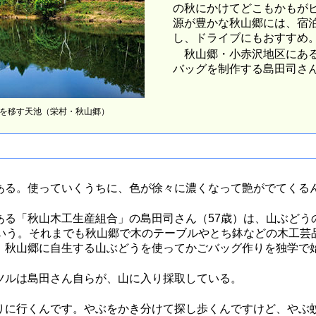
の秋にかけてどこもかもが
源が豊かな秋山郷には、宿
し、ドライブにもおすすめ
秋山郷・小赤沢地区にある
バッグを制作する島田司さん
を移す天池（栄村・秋山郷）
る。使っていくうちに、色が徐々に濃くなって艶がでてくる
る「秋山木工生産組合」の島田司さん（57歳）は、山ぶどう
という。それまでも秋山郷で木のテーブルやとち鉢などの木工芸
、秋山郷に自生する山ぶどうを使ってかごバッグ作りを独学で
ルは島田さん自らが、山に入り採取している。
に行くんです。やぶをかき分けて探し歩くんですけど、やぶ