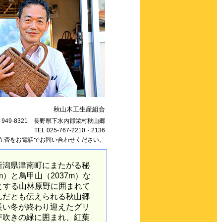
秋山木工生産組合
〒949-8321 長野県下水内郡栄村秋山郷
TEL.025-767-2210・2136
在否をお電話でお問い合わせください。
潟県津南町にまたがる秘
m）と鳥甲山（2037m）な
めとする山林原野に囲まれて
んだとも伝えられる秋山郷
長い冬が終わり迎えたグリ
芽吹きの緑に囲まれ、紅葉