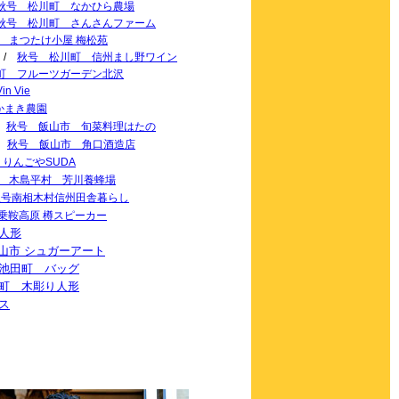
秋号 松川町 なかひら農場
秋号 松川町 さんさんファーム
 まつたけ小屋 梅松苑
/
秋号 松川町 信州まし野ワイン
町 フルーツガーデン北沢
 Vie
かまき農園
/
秋号 飯山市 旬菜料理はたの
/
秋号 飯山市 角口酒造店
 りんごやSUDA
 木島平村 芳川養蜂場
秋号南相木村信州田舎暮らし
乗鞍高原 樽スピーカー
人形
山市 シュガーアート
池田町 バッグ
町 木彫り人形
ス