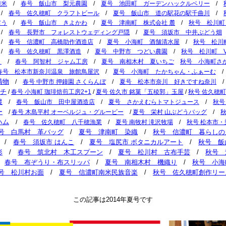
麓米
/
春号 飯山市 梨元農園
/
夏号 池田町 ガーデンハックルベリー
/
/
春号 佐久穂町 クラフトビール
/
夏号 飯山市 道の駅花の駅千曲川
/
ぢう
/
春号 飯山市 きよかわ
/
夏号 津南町 株式会社 麓
/
秋号 松川町
/
春号 長野市 フォレストウェディング戸隠
/
夏号 須坂市 中井ぶどう畑
/
春号 信濃町 高橋助作酒造店
/
夏号 小海町 酒舗清水屋
/
秋号 松川
/
春号 佐久穂町 黒澤酒造
/
夏号 中野市 つどい農園
/
秋号 松川町 Vin
う
/
春号 阿智村 ジャム工房
/
夏号 南相木村 夏いちご
秋号 小海町さ
春号 松本市新奈川温泉 旅館鳥屋沢
/
夏号 小海町 たかちゃん・ふぁーむ
漬物
/
春号 中野市 押鐘園 さくらんぼ
/
夏号 松本市奈川 好きですね奈川
ムチ
/
春号 小海町 珈琲焙煎工房2+1
/
夏号 佐久市 銘菓「五稜郭」玉屋
/
秋号 佐久穂町
農
/
春号 飯山市 田中屋酒造店
/
夏号 さかえむらトマトジュース
/
秋号
ー
/
春号 木島平村 オーベルジュ・グルービー
/
夏号 栄村 山ぶどうバッグ
/
ハム
/
春号 佐久穂町 八千穂漁業
/
夏号 南牧村 滝沢牧場
/
秋号 松本市・
号 白馬村 革バッグ
/
夏号 津南町 染織
/
秋号 信濃町 暮らしの
/
春号 須坂市 はんこ
/
夏号 塩尻市 ボタニカルアート
/
秋号 飯
形
/
春号 筑北村 木工スプーン
/
夏号 松川村 古布手芸
/
秋号 
/
春号 布ぞうり・布スリッパ
/
夏号 南相木村 機織り
/
秋号 小海
号 松川村お面
/
夏号 信濃町南米民族音楽
/
秋号 佐久穂町創作リー
この記事は2014年夏号です