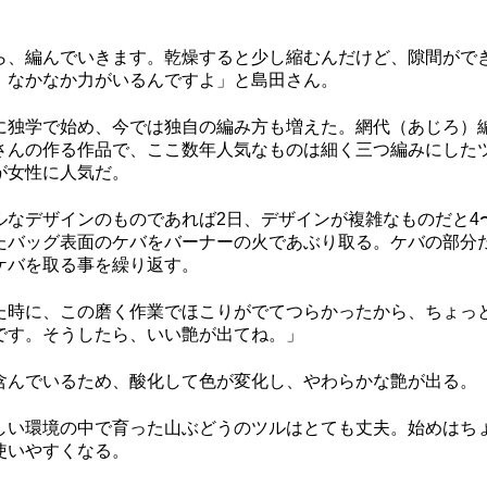
、編んでいきます。乾燥すると少し縮むんだけど、隙間がで
。なかなか力がいるんですよ」と島田さん。
独学で始め、今では独自の編み方も増えた。網代（あじろ）
さんの作る作品で、ここ数年人気なものは細く三つ編みにした
様が女性に人気だ。
なデザインのものであれば2日、デザインが複雑なものだと4
たバッグ表面のケバをバーナーの火であぶり取る。ケバの部分
ケバを取る事を繰り返す。
時に、この磨く作業でほこりがでてつらかったから、ちょっ
です。そうしたら、いい艶が出てね。」
んでいるため、酸化して色が変化し、やわらかな艶が出る。
い環境の中で育った山ぶどうのツルはとても丈夫。始めはち
使いやすくなる。