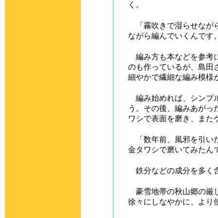
く。
「霧吹きで湿らせながら
ながら編んでいくんです
編み方も本などを参考に
のも作っているが、島田
細やかで繊細な編み模
編み始めれば、シンプル
う。その後、編みあがっ
ワシで表面を磨き、また
「数年前、風邪を引いた
金タワシで磨いてみたん
鉄分などの成分を多く含
豪雪地帯の秋山郷の厳し
徐々にしなやかに、より