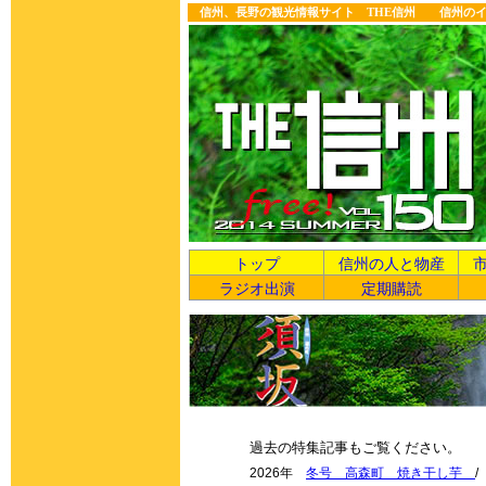
信州、長野の観光情報サイト THE信州 信州の
トップ
信州の人と物産
ラジオ出演
定期購読
過去の特集記事もご覧ください。
2026年
冬号 高森町 焼き干し芋