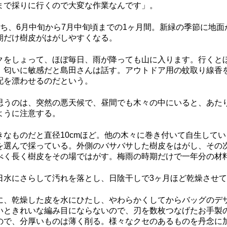
まで採りに行くので大変な作業なんです」。
ち、6月中旬から7月中旬頃までの1ヶ月間。新緑の季節に地面
期だけ樹皮がはがしやすくなる。
をしょって、ほぼ毎日、雨が降っても山に入ります。行くとほ
、匂いに敏感だと島田さんは話す。アウトドア用の蚊取り線香
配を漂わせるのだという。
うのは、突然の悪天候で、昼間でも木々の中にいると、あた
ように注意する。
なものだと直径10cmほど。他の木々に巻き付いて自生してい
を選んで採っている。外側のバサバサした樹皮をはがし、その
べく長く樹皮をその場ではがす。梅雨の時期だけで一年分の材
水にさらして汚れを落とし、日陰干しで3ヶ月ほど乾燥させて
、乾燥した皮を水にひたし、やわらかくしてからバッグのデ
いときれいな編み目にならないので、刃を数枚つなげたお手製
ので、分厚いものは薄く削る。様々なクセのあるものを丹念に