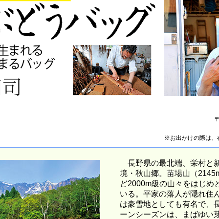
※お出かけの際は、
長野県の最北端、栄村と新
境・秋山郷。苗場山（2145
ど2000m級の山々をはじ
いる。平家の落人が隠れ住
は豪雪地としても有名で、
ーンシーズンは、まばゆい