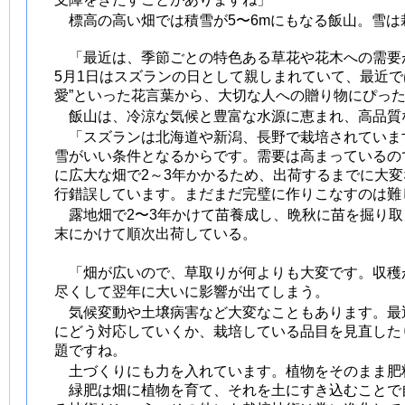
標高の高い畑では積雪が5〜6mにもなる飯山。雪は
「最近は、季節ごとの特色ある草花や花木への需要
5月1日はスズランの日として親しまれていて、最近で
愛”といった花言葉から、大切な人への贈り物にぴっ
飯山は、冷涼な気候と豊富な水源に恵まれ、高品質
「スズランは北海道や新潟、長野で栽培されていま
雪がいい条件となるからです。需要は高まっているの
に広大な畑で2～3年かかるため、出荷するまでに大
行錯誤しています。まだまだ完璧に作りこなすのは難
露地畑で2〜3年かけて苗養成し、晩秋に苗を掘り取
末にかけて順次出荷している。
「畑が広いので、草取りが何よりも大変です。収穫
尽くして翌年に大いに影響が出てしまう。
気候変動や土壌病害など大変なこともあります。最
にどう対応していくか、栽培している品目を見直した
題ですね。
土づくりにも力を入れています。植物をそのまま肥
緑肥は畑に植物を育て、それを土にすき込むことで