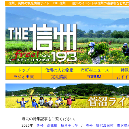
信州、長野の観光情報サイト THE信州 信州のイベントや信州の温泉宿など気に
トップ
信州の人と物産
市町村ニュース
特派
ラジオ出演
定期購読
FORUM !
おすす
過去の特集記事もご覧ください。
2026年
冬号 高森町 焼き干し芋
/
春号 野沢温泉村 野沢温