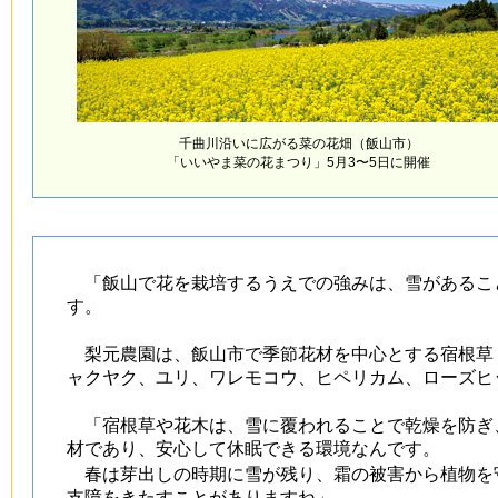
千曲川沿いに広がる菜の花畑（飯山市）
「いいやま菜の花まつり」5月3〜5日に開催
「飯山で花を栽培するうえでの強みは、雪があるこ
す。
梨元農園は、飯山市で季節花材を中心とする宿根草
ャクヤク、ユリ、ワレモコウ、ヒペリカム、ローズヒッ
「宿根草や花木は、雪に覆われることで乾燥を防ぎ
材であり、安心して休眠できる環境なんです。
春は芽出しの時期に雪が残り、霜の被害から植物を
支障をきたすことがありますね」