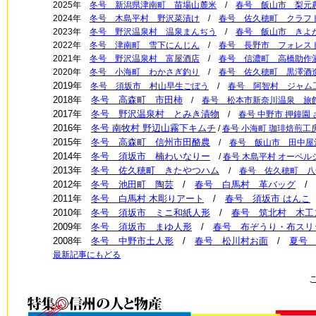
2025年
冬号 新潟県津南町 苗場山麓米
/
春号 飯山市 梨元
2024年
冬号 木島平村 野沢菜漬け
/
春号 佐久穂町 クラフ
2023年
冬号 野沢温泉村 温泉まんぢう
/
春号 飯山市 きよ
2022年
冬号 津南町 雪下にんじん
/
春号 長野市 フォレス
2021年
冬号 野沢温泉村 富屋酒店
/
春号 信濃町 高橋助作
2020年
冬号 小海町 わかさぎ釣り
/
春号 佐久穂町 黒澤酒
2019年
冬号 須坂市 村山早生ごぼう
/
春号 阿智村 ジャム
2018年
冬号 高森町 市田柿
/
春号 松本市新奈川温泉 旅
2017年
冬号 野沢温泉村 とみき漬物
/
春号 中野市 押鐘園
2016年
冬号 南牧村 野辺山霧下キムチ
/
春号 小海町 珈琲焙煎工房
2015年
冬号 高森町 信州市田酪農
/
春号 飯山市 田中屋
2014年
冬号 須坂市 楠わいなりー
/
春号 木島平村 オーベ
2013年
冬号 佐久穂町 きたやつハム
/
春号 佐久穂町 八
2012年
冬号 池田町 陶芸
/
春号 白馬村 革バッグ
2011年
冬号 白馬村 木彫りアート
/
春号 須坂市 はんこ
2010年
冬号 須坂市 ミニ和紙人形
/
春号 筑北村 木工
2009年
冬号 須坂市 まゆ人形
/
春号 布ぞうり・布スリ
2008年
冬号 中野市土人形
/
春号 松川村お面
/
夏号
最新記事にもどる